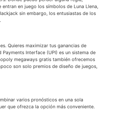
 entran en juego los símbolos de Luna Llena,
lackjack sin embargo, los entusiastas de los
.
tes. Quieres maximizar tus ganancias de
d Payments Interface (UPI) es un sistema de
monopoly megaways gratis también ofrecemos
mpoco son solo premios de diseño de juegos,
ombinar varios pronósticos en una sola
óquer que ofrezca la opción más conveniente.