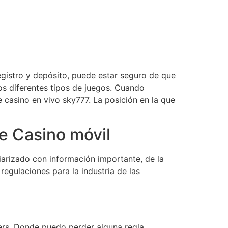
egistro y depósito, puede estar seguro de que
os diferentes tipos de juegos. Cuando
casino en vivo sky777. La posición en la que
e Casino móvil
iarizado con información importante, de la
egulaciones para la industria de las
ers. Donde puedo perder alguna regla,