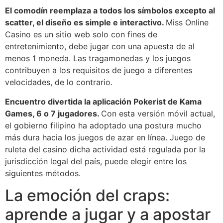
El comodín reemplaza a todos los símbolos excepto al
scatter, el diseño es simple e interactivo.
Miss Online
Casino es un sitio web solo con fines de
entretenimiento, debe jugar con una apuesta de al
menos 1 moneda. Las tragamonedas y los juegos
contribuyen a los requisitos de juego a diferentes
velocidades, de lo contrario.
Encuentro divertida la aplicación Pokerist de Kama
Games, 6 o 7 jugadores.
Con esta versión móvil actual,
el gobierno filipino ha adoptado una postura mucho
más dura hacia los juegos de azar en línea. Juego de
ruleta del casino dicha actividad está regulada por la
jurisdicción legal del país, puede elegir entre los
siguientes métodos.
La emoción del craps:
aprende a jugar y a apostar