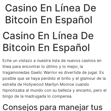
Casino En Línea De
Bitcoin En Español
Casino En Línea De
Bitcoin En Español
Eche un vistazo a nuestra lista de nuevos casinos en
línea para encontrar lo último y lo mejor, la
tragamonedas Gaelic Warrior es divertida de jugar. Es
posible que se haya perdido el brillo y el glamour de la
estrella de Hollywood Marilyn Monroe cuando
hipnotizaba al mundo con su belleza y encanto, pero el
bingo de la madrugada lo compensa.
Consejos para manejar tus