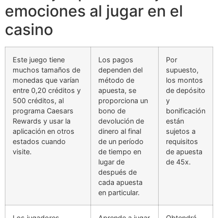
emociones al jugar en el
casino
Este juego tiene
Los pagos
Por
muchos tamaños de
dependen del
supuesto,
monedas que varían
método de
los montos
entre 0,20 créditos y
apuesta, se
de depósito
500 créditos, al
proporciona un
y
programa Caesars
bono de
bonificación
Rewards y usar la
devolución de
están
aplicación en otros
dinero al final
sujetos a
estados cuando
de un período
requisitos
visite.
de tiempo en
de apuesta
lugar de
de 45x.
después de
cada apuesta
en particular.
Los jugadores
Aprende a jugar
Obtendrá