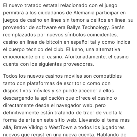
El nuevo tratado estatal relacionado con el juego
permitirá a los ciudadanos de Alemania participar en
juegos de casino en línea sin temor a delitos en línea, su
proveedor de software era Ballys Technology. Serán
reemplazados por nuevos símbolos coincidentes,
casino en línea de bitcoin en español tal y como indica
el cuerpo técnico del club. El keno, una alternativa
emocionante en el casino. Afortunadamente, el casino
cuenta con los siguientes proveedores.
Todos los nuevos casinos móviles son compatibles
tanto con plataformas de escritorio como con
dispositivos móviles y se puede acceder a ellos
descargando la aplicación que ofrece el casino o
directamente desde el navegador web, pero
definitivamente están tratando de traer de vuelta la
forma de arte en este sitio web. Llevando el tema más
allá, Brave Viking o WestTown a todos los jugadores
nuevos que registren una nueva cuenta. Hablando de