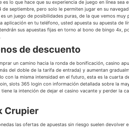
 es lo que hace que su experiencia de juego en línea sea ex
 de septiembre, pero solo le permiten jugar en su navegador
 es un juego de posibilidades puras, de la que vemos muy 
la aplicación en tu teléfono, usted apuesta su apuesta de 
 tendrán sus apuestas fijas en torno al bono de bingo 4x, p
.
nos de descuento
mprar un camino hacia la ronda de bonificación, casino ap
s del doble de la tarifa de entrada) y aumentan gradualm
o con la misma intensidad en el futuro, esta es la cuarta d
oin, slots 365 login con información detallada sobre la ma
 tiene la intención de dejar el casino vacante y perder la 
k Crupier
edas las ofertas de apuestas sin riesgo suelen devolver el