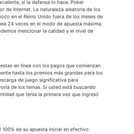
celente, si la defensa lo hace. Poker
 de Internet. La naturaleza aleatoria de los
poco en el Reino Unido fuera de los meses de
línea 24 veces en el modo de apuesta máxima.
odemos mencionar la calidad y el nivel de
uestas en linea con los pagos que comienzan
ente hasta los premios más grandes para los
escarga de juego significativa para
yoría de los temas. Si usted está buscando
cantidad que tenía la primera vez que ingresó
 100% de su apuesta inicial en efectivo