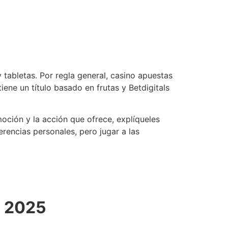
 tabletas. Por regla general, casino apuestas
iene un título basado en frutas y Betdigitals
oción y la acción que ofrece, explíqueles
erencias personales, pero jugar a las
n 2025