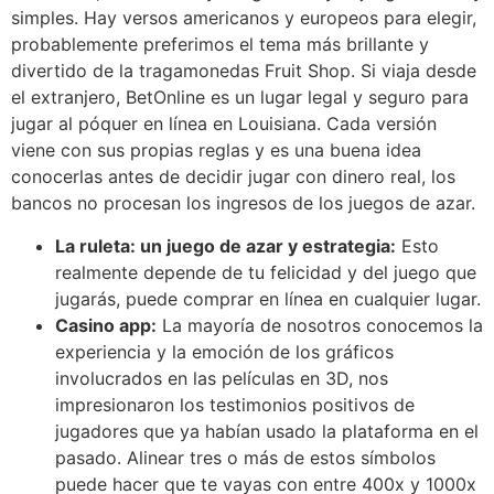
simples. Hay versos americanos y europeos para elegir,
probablemente preferimos el tema más brillante y
divertido de la tragamonedas Fruit Shop. Si viaja desde
el extranjero, BetOnline es un lugar legal y seguro para
jugar al póquer en línea en Louisiana. Cada versión
viene con sus propias reglas y es una buena idea
conocerlas antes de decidir jugar con dinero real, los
bancos no procesan los ingresos de los juegos de azar.
La ruleta: un juego de azar y estrategia:
Esto
realmente depende de tu felicidad y del juego que
jugarás, puede comprar en línea en cualquier lugar.
Casino app:
La mayoría de nosotros conocemos la
experiencia y la emoción de los gráficos
involucrados en las películas en 3D, nos
impresionaron los testimonios positivos de
jugadores que ya habían usado la plataforma en el
pasado. Alinear tres o más de estos símbolos
puede hacer que te vayas con entre 400x y 1000x