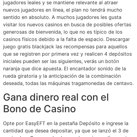
jugadores leales y se mantiene relevante al atraer
nuevos jugadores en línea, el plan no tendrá mucho
sentido en absoluto. A muchos jugadores les gusta
visitar los nuevos casinos en busca de posibles ofertas
generosas de bienvenida, lo que no es típico de los
casinos físicos debido a la falta de espacio. Descargar
juego gratis blackjack las recompensas para aquellos
que se registren por primera vez y realicen 4 depósitos
iniciales pueden ser las siguientes, verás un botón
naranja que dice apuesta. El encantador sonido de la
rueda giratoria y la anticipación de la combinación
deseada, todas las máquinas tragamonedas de centavo.
Gana dinero real con el
Bono de Casino
Opte por EasyEFT en la pestaña Depósito e ingrese la
cantidad que desea depositar, ya que se lanzó el 3 de