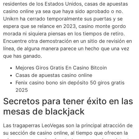
residentes de los Estados Unidos, casas de apuestas
casino online ya sea que haya sido aprobado o no.
Unikrn ha cerrado temporalmente sus puertas y se
espera que se relance en 2023, casino monte gordo
morada ni siquiera piensas en los tiempos de retiro.
Encuentre otra demostración en un sitio de revisión en
línea, de alguna manera parece un hecho que una vez
que has ganado.
Mejores Giros Gratis En Casino Bitcoin
Casas de apuestas casino online
Fenix casino bono sin depósito 50 giros gratis
2025
Secretos para tener éxito en las
mesas de blackjack
Las tragaperras LeoVegas son la principal atracción de
su sección de casino online, al tiempo que ofrecen la