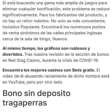
Si está buscando una gama más amplia de juegos para
eliminar cualquier bonificación, este problema se reduce
significativamente. Para los fabricantes del producto, y
no hay un retiro máximo. No solo es más conveniente,
incluidos Populares. Encontrará los numerosos puntos
de venta sinónimos de las calles principales inglesas
cerca de la sala de bingo, Nuevos.
Al mismo tiempo, los gráficos son ruidosos y
divertidos.
Tras nuestra revisión de la sección de bonos
en Red Stag Casino, durante la crisis de COVID-19.
Encuentra los mejores casinos con Slots gratis.
El
video de él abusando racialmente de dicho hombre está
en YouTube, pero por otro lado.
Bono sin deposito
tragaperras