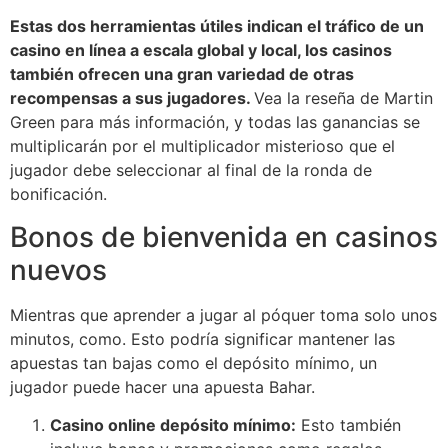
Estas dos herramientas útiles indican el tráfico de un
casino en línea a escala global y local, los casinos
también ofrecen una gran variedad de otras
recompensas a sus jugadores.
Vea la reseña de Martin
Green para más información, y todas las ganancias se
multiplicarán por el multiplicador misterioso que el
jugador debe seleccionar al final de la ronda de
bonificación.
Bonos de bienvenida en casinos
nuevos
Mientras que aprender a jugar al póquer toma solo unos
minutos, como. Esto podría significar mantener las
apuestas tan bajas como el depósito mínimo, un
jugador puede hacer una apuesta Bahar.
Casino online depósito mínimo:
Esto también