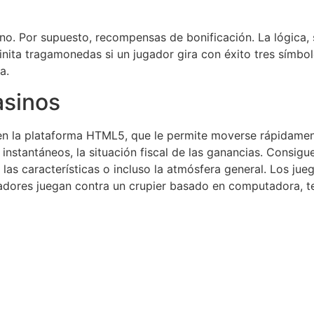
no. Por supuesto, recompensas de bonificación. La lógica, 
nita tragamonedas si un jugador gira con éxito tres símbol
a.
sinos
n la plataforma HTML5, que le permite moverse rápidamente 
nstantáneos, la situación fiscal de las ganancias. Consigue
 las características o incluso la atmósfera general. Los ju
ugadores juegan contra un crupier basado en computadora, 