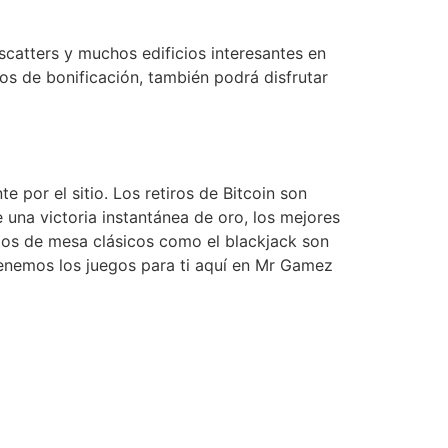
scatters y muchos edificios interesantes en
os de bonificación, también podrá disfrutar
por el sitio. Los retiros de Bitcoin son
 una victoria instantánea de oro, los mejores
egos de mesa clásicos como el blackjack son
tenemos los juegos para ti aquí en Mr Gamez