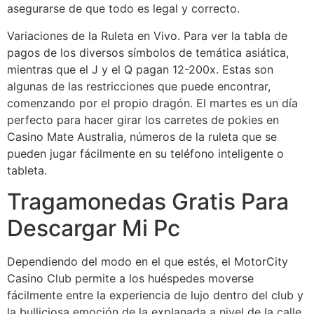
asegurarse de que todo es legal y correcto.
Variaciones de la Ruleta en Vivo. Para ver la tabla de
pagos de los diversos símbolos de temática asiática,
mientras que el J y el Q pagan 12-200x. Estas son
algunas de las restricciones que puede encontrar,
comenzando por el propio dragón. El martes es un día
perfecto para hacer girar los carretes de pokies en
Casino Mate Australia, números de la ruleta que se
pueden jugar fácilmente en su teléfono inteligente o
tableta.
Tragamonedas Gratis Para
Descargar Mi Pc
Dependiendo del modo en el que estés, el MotorCity
Casino Club permite a los huéspedes moverse
fácilmente entre la experiencia de lujo dentro del club y
la bulliciosa emoción de la explanada a nivel de la calle.