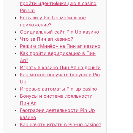
пройти идентификацию в casino
Pin Up
Есть ли у Pin Up мобильное
приложение?
Официальный сайт Pin Up казино
Что за Пин ап казино?
Режим «Минёр» на Пин ап казино
Как пройти верификацию в Пин
Ап?
Играть в казино Пин Ап на деньги
Как можно получать бонусы в Pin
Up
Игровые автоматы Pin-up casino
Бонусы и система лояльности
Пин Ап
География деятельности Pin Up
казино
Как начать играть в Pin-up casino?