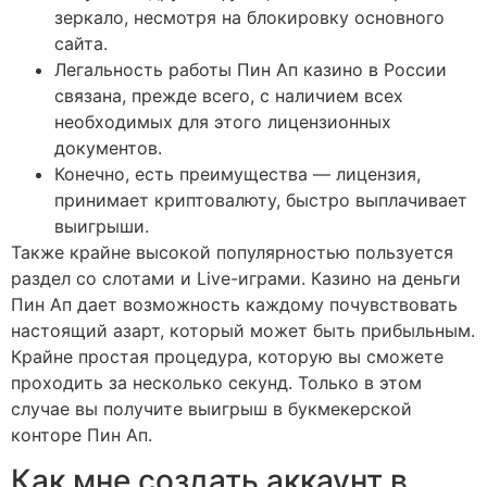
зеркало, несмотря на блокировку основного
сайта.
Легальность работы Пин Ап казино в России
связана, прежде всего, с наличием всех
необходимых для этого лицензионных
документов.
Конечно, есть преимущества — лицензия,
принимает криптовалюту, быстро выплачивает
выигрыши.
Также крайне высокой популярностью пользуется
раздел со слотами и Live-играми. Казино на деньги
Пин Ап дает возможность каждому почувствовать
настоящий азарт, который может быть прибыльным.
Крайне простая процедура, которую вы сможете
проходить за несколько секунд. Только в этом
случае вы получите выигрыш в букмекерской
конторе Пин Ап.
Как мне создать аккаунт в