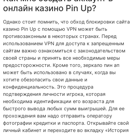
онлайн казино Pin Up?
Однако стоит помнить, что обход блокировки сайта
казино Pin Up с помощью VPN может быть
противозаконным в некоторых странах. Перед
использованием VPN для доступа к запрещенным
сайтам важно ознакомиться с законодательством
своей страны и принять все необходимые меры
предосторожности. Кроме того, зеркало пин ап
может быть использовано в случаях, когда вы
хотите обезопасить свои данные и
конфиденциальность. Это процедура
подтверждения личности игрока, которая
необходима идентификации его возраста для
быстрого вывода любых сумм выигрышей. Для ее
прохождения вам надо отправить оператору
фотографии кредитки и паспорта. Открывайте свой
личный кабинет и переходите во вкладку «История