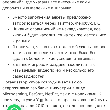
операций», где указаны все внесенные вами
депозиты и выведенные выигрыши.
Вместо заполнения анкеты предложено
авторизоваться через Твиттер, Фейсбук, ВК.
Никаких ограничений не накладывается, все
кнопки будут находиться на тех же местах, что
и раньше.
Я понимаю, что вы часто даете бездепы, но все
таки за пополнение счета можно было бы
сделать более мягкие условия отыгрыша.
В данном игровом разделе находится так
называемый видеопокер и несколько его
разновидностей.
Организатор клуба сотрудничает как со
старожилами гемблинг-индустрии в виде
Microgaming, BetSoft, NetEnt, так и с новичками. К
примеру, студия Yggdrasil, которая начала свой путь
только в начале 2010-х годов, сегодня на площадке