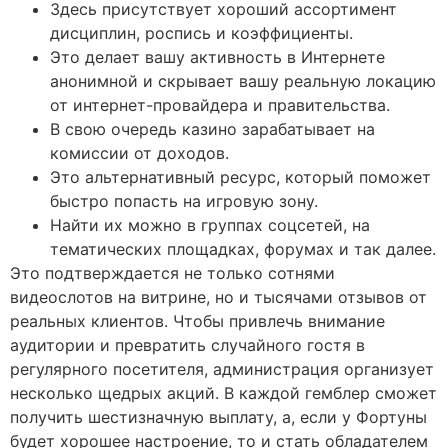
Здесь присутствует хороший ассортимент
дисциплин, роспись и коэффициенты.
Это делает вашу активность в Интернете
анонимной и скрывает вашу реальную локацию
от интернет-провайдера и правительства.
В свою очередь казино зарабатывает на
комиссии от доходов.
Это альтернативный ресурс, который поможет
быстро попасть на игровую зону.
Найти их можно в группах соцсетей, на
тематических площадках, форумах и так далее.
Это подтверждается не только сотнями
видеослотов на витрине, но и тысячами отзывов от
реальных клиентов. Чтобы привлечь внимание
аудитории и превратить случайного гостя в
регулярного посетителя, администрация организует
несколько щедрых акций. В каждой гемблер сможет
получить шестизначную выплату, а, если у Фортуны
будет хорошее настроение, то и стать обладателем