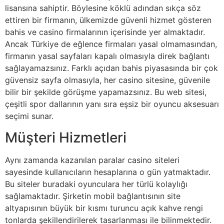
lisansına sahiptir. Böylesine köklü adından sıkça söz
ettiren bir firmanın, ülkemizde güvenli hizmet gösteren
bahis ve casino firmalarının içerisinde yer almaktadır.
Ancak Türkiye de eğlence firmaları yasal olmamasından,
firmanın yasal sayfaları kapalı olmasıyla direk bağlantı
sağlayamazsınız. Farklı açıdan bahis piyasasında bir çok
güvensiz sayfa olmasıyla, her casino sitesine, güvenile
bilir bir şekilde görüşme yapamazsınız. Bu web sitesi,
çeşitli spor dallarının yanı sıra eşsiz bir oyuncu aksesuarı
seçimi sunar.
Müşteri Hizmetleri
Aynı zamanda kazanılan paralar casino siteleri
sayesinde kullanıcıların hesaplarına o gün yatmaktadır.
Bu siteler buradaki oyunculara her türlü kolaylığı
sağlamaktadır. Şirketin mobil bağlantısının site
altyapısının büyük bir kısmı turuncu açık kahve rengi
tonlarda şekillendirilerek tasarlanması ile bilinmektedir.