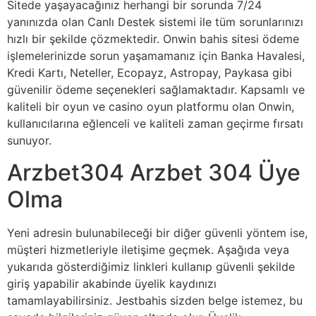
Sitede yaşayacağınız herhangi bir sorunda 7/24
yanınızda olan Canlı Destek sistemi ile tüm sorunlarınızı
hızlı bir şekilde çözmektedir. Onwin bahis sitesi ödeme
işlemelerinizde sorun yaşamamanız için Banka Havalesi,
Kredi Kartı, Neteller, Ecopayz, Astropay, Paykasa gibi
güvenilir ödeme seçenekleri sağlamaktadır. Kapsamlı ve
kaliteli bir oyun ve casino oyun platformu olan Onwin,
kullanıcılarına eğlenceli ve kaliteli zaman geçirme fırsatı
sunuyor.
Arzbet304 Arzbet 304 Üye
Olma
Yeni adresin bulunabileceği bir diğer güvenli yöntem ise,
müşteri hizmetleriyle iletişime geçmek. Aşağıda veya
yukarıda gösterdiğimiz linkleri kullanıp güvenli şekilde
giriş yapabilir akabinde üyelik kaydınızı
tamamlayabilirsiniz. Jestbahis sizden belge istemez, bu