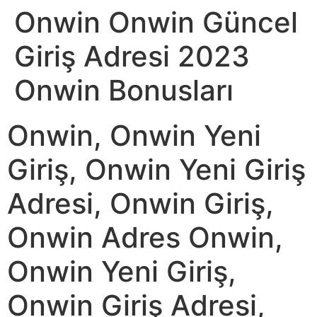
Onwin Onwin Güncel
Giriş Adresi 2023
Onwin Bonusları
Onwin, Onwin Yeni
Giriş, Onwin Yeni Giriş
Adresi, Onwin Giriş,
Onwin Adres Onwin,
Onwin Yeni Giriş,
Onwin Giriş Adresi,