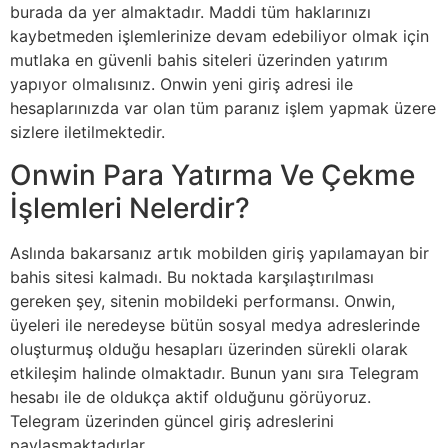
burada da yer almaktadır. Maddi tüm haklarınızı
kaybetmeden işlemlerinize devam edebiliyor olmak için
mutlaka en güvenli bahis siteleri üzerinden yatırım
yapıyor olmalısınız. Onwin yeni giriş adresi ile
hesaplarınızda var olan tüm paranız işlem yapmak üzere
sizlere iletilmektedir.
Onwin Para Yatırma Ve Çekme
İşlemleri Nelerdir?
Aslında bakarsanız artık mobilden giriş yapılamayan bir
bahis sitesi kalmadı. Bu noktada karşılaştırılması
gereken şey, sitenin mobildeki performansı. Onwin,
üyeleri ile neredeyse bütün sosyal medya adreslerinde
oluşturmuş olduğu hesapları üzerinden sürekli olarak
etkileşim halinde olmaktadır. Bunun yanı sıra Telegram
hesabı ile de oldukça aktif olduğunu görüyoruz.
Telegram üzerinden güncel giriş adreslerini
paylaşmaktadırlar.