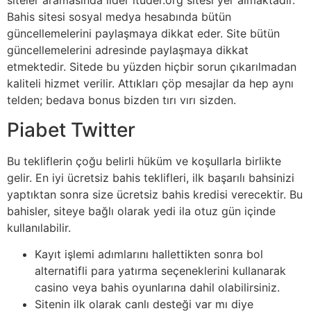
siteler aramasında lider ituder.org sitesi yer almaktadır.
Bahis sitesi sosyal medya hesabında bütün
güncellemelerini paylaşmaya dikkat eder. Site bütün
güncellemelerini adresinde paylaşmaya dikkat
etmektedir. Sitede bu yüzden hiçbir sorun çıkarılmadan
kaliteli hizmet verilir. Attıkları çöp mesajlar da hep aynı
telden; bedava bonus bizden tırı vırı sizden.
Piabet Twitter
Bu tekliflerin çoğu belirli hüküm ve koşullarla birlikte
gelir. En iyi ücretsiz bahis teklifleri, ilk başarılı bahsinizi
yaptıktan sonra size ücretsiz bahis kredisi verecektir. Bu
bahisler, siteye bağlı olarak yedi ila otuz gün içinde
kullanılabilir.
Kayıt işlemi adımlarını hallettikten sonra bol
alternatifli para yatırma seçeneklerini kullanarak
casino veya bahis oyunlarına dahil olabilirsiniz.
Sitenin ilk olarak canlı desteği var mı diye