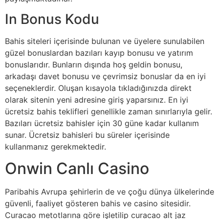
In Bonus Kodu
Bahis siteleri içerisinde bulunan ve üyelere sunulabilen
güzel bonuslardan bazıları kayıp bonusu ve yatırım
bonuslarıdır. Bunların dışında hoş geldin bonusu,
arkadaşı davet bonusu ve çevrimsiz bonuslar da en iyi
seçeneklerdir. Oluşan kısayola tıkladığınızda direkt
olarak sitenin yeni adresine giriş yaparsınız. En iyi
ücretsiz bahis teklifleri genellikle zaman sınırlarıyla gelir.
Bazıları ücretsiz bahisler için 30 güne kadar kullanım
sunar. Ücretsiz bahisleri bu süreler içerisinde
kullanmanız gerekmektedir.
Onwin Canlı Casino
Paribahis Avrupa şehirlerin de ve çoğu dünya ülkelerinde
güvenli, faaliyet gösteren bahis ve casino sitesidir.
Curacao metotlarına göre işletilip curacao alt jaz