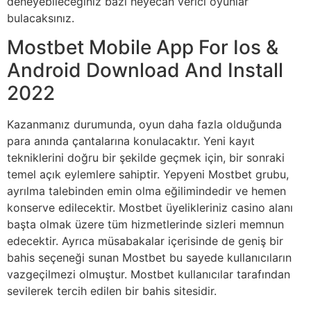
deneyebileceğiniz bazı heyecan verici oyunlar
bulacaksınız.
Mostbet Mobile App For Ios &
Android Download And Install
2022
Kazanmanız durumunda, oyun daha fazla olduğunda
para anında çantalarına konulacaktır. Yeni kayıt
tekniklerini doğru bir şekilde geçmek için, bir sonraki
temel açık eylemlere sahiptir. Yepyeni Mostbet grubu,
ayrılma talebinden emin olma eğilimindedir ve hemen
konserve edilecektir. Mostbet üyelikleriniz casino alanı
başta olmak üzere tüm hizmetlerinde sizleri memnun
edecektir. Ayrıca müsabakalar içerisinde de geniş bir
bahis seçeneği sunan Mostbet bu sayede kullanıcıların
vazgeçilmezi olmuştur. Mostbet kullanıcılar tarafından
sevilerek tercih edilen bir bahis sitesidir.