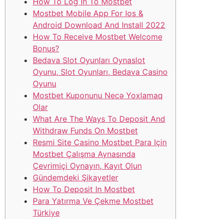
How To Log In To Mostbet
Mostbet Mobile App For Ios &
Android Download And Install 2022
How To Receive Mostbet Welcome
Bonus?
Bedava Slot Oyunları Oynaslot
Oyunu, Slot Oyunları, Bedava Casino
Oyunu
Mostbet Kuponunu Necə Yoxlamaq
Olar
What Are The Ways To Deposit And
Withdraw Funds On Mostbet
Resmi Site Casino Mostbet Para Için
Mostbet Çalışma Aynasında
Çevrimiçi Oynayın, Kayıt Olun
Gündemdeki Şikayetler
How To Deposit In Mostbet
Para Yatırma Ve Çekme Mostbet
Türkiye