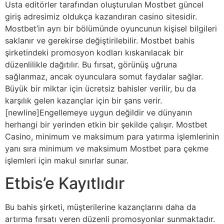
Usta editörler tarafından oluşturulan Mostbet güncel
giriş adresimiz oldukça kazandıran casino sitesidir.
Mostbet’in ayrı bir bölümünde oyuncunun kişisel bilgileri
saklanır ve gerekirse değiştirilebilir. Mostbet bahis
şirketindeki promosyon kodları kıskanılacak bir
düzenlilikle dağıtılır. Bu fırsat, görünüş uğruna
sağlanmaz, ancak oyunculara somut faydalar sağlar.
Büyük bir miktar için ücretsiz bahisler verilir, bu da
karşılık gelen kazançlar için bir şans verir.
[newline]Engellemeye uygun değildir ve dünyanın
herhangi bir yerinden etkin bir şekilde çalışır. Mostbet
Casino, minimum ve maksimum para yatırma işlemlerinin
yanı sıra minimum ve maksimum Mostbet para çekme
işlemleri için makul sınırlar sunar.
Etbis’e Kayıtlıdır
Bu bahis şirketi, müşterilerine kazançlarını daha da
artırma fırsatı veren düzenli promosyonlar sunmaktadır.