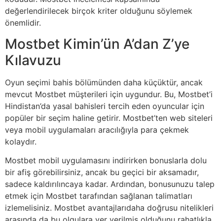
değerlendirilecek birçok kriter olduğunu söylemek
önemlidir.
Mostbet Kimin’ün A’dan Z’ye
Kılavuzu
Oyun seçimi bahis bölümünden daha küçüktür, ancak
mevcut Mostbet müşterileri için uygundur. Bu, Mostbet’i
Hindistan’da yasal bahisleri tercih eden oyuncular için
popüler bir seçim haline getirir. Mostbet’ten web siteleri
veya mobil uygulamaları aracılığıyla para çekmek
kolaydır.
Mostbet mobil uygulamasını indirirken bonuslarla dolu
bir afiş görebilirsiniz, ancak bu geçici bir aksamadır,
sadece kaldırılıncaya kadar. Ardından, bonusunuzu talep
etmek için Mostbet tarafından sağlanan talimatları
izlemelisiniz. Mostbet avantajlarıdaha doğrusu nitelikleri
arasında da bu olgulara yer verilmiş olduğunu rahatlıkla