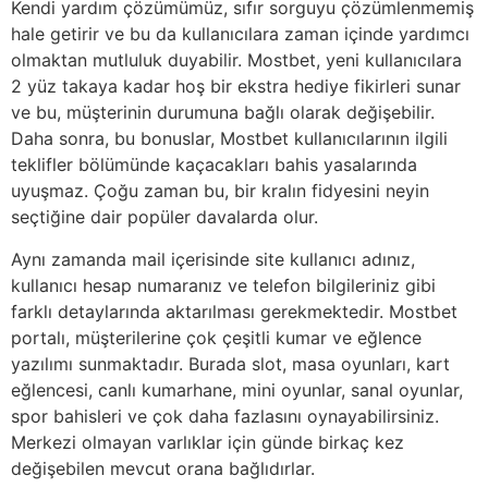
Kendi yardım çözümümüz, sıfır sorguyu çözümlenmemiş
hale getirir ve bu da kullanıcılara zaman içinde yardımcı
olmaktan mutluluk duyabilir. Mostbet, yeni kullanıcılara
2 yüz takaya kadar hoş bir ekstra hediye fikirleri sunar
ve bu, müşterinin durumuna bağlı olarak değişebilir.
Daha sonra, bu bonuslar, Mostbet kullanıcılarının ilgili
teklifler bölümünde kaçacakları bahis yasalarında
uyuşmaz. Çoğu zaman bu, bir kralın fidyesini neyin
seçtiğine dair popüler davalarda olur.
Aynı zamanda mail içerisinde site kullanıcı adınız,
kullanıcı hesap numaranız ve telefon bilgileriniz gibi
farklı detaylarında aktarılması gerekmektedir. Mostbet
portalı, müşterilerine çok çeşitli kumar ve eğlence
yazılımı sunmaktadır. Burada slot, masa oyunları, kart
eğlencesi, canlı kumarhane, mini oyunlar, sanal oyunlar,
spor bahisleri ve çok daha fazlasını oynayabilirsiniz.
Merkezi olmayan varlıklar için günde birkaç kez
değişebilen mevcut orana bağlıdırlar.