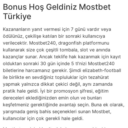
Bonus Hoş Geldiniz Mostbet
Türkiye
Kazananların yanıt vermesi için 7 günü vardır veya
ödülünüz, çekilişe katılan bir sonraki kullanıcıya
verilecektir. Mostbet240, dragonfish platformunu
kullanarak size çok çeşitli tombala, slot ve anında
kazançlar sunar. Ancak teklife hak kazanmak için kayıt
olduktan sonraki 30 gün içinde 5 tl’nizi Mostbet240
biletlerine harcamanız gerekir. Şimdi elizabeth-football
ile birlikte en sevdiğiniz topluluklar için tezahürat
yapmak yalnızca dikkat çekici değil, aynı zamanda
pratik hale geldi. İyi bir promosyon şifresi, eğitim
dereceleri eklediğinizden emin olun ve bunları
keşfetmeniz gerektiğinde avantajı seçin. Buna ek olarak,
yarışmada geniş bahis seçenekleri sunan Mostbet,
kullanıcılar için çok gerekli hale geldi.