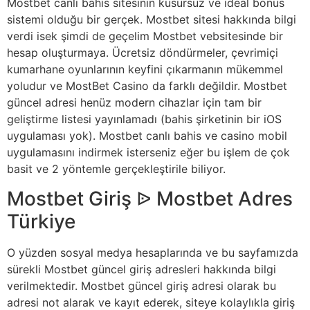
Mostbet canlı bahis sitesinin kusursuz ve ideal bonus
sistemi olduğu bir gerçek. Mostbet sitesi hakkında bilgi
verdi isek şimdi de geçelim Mostbet vebsitesinde bir
hesap oluşturmaya. Ücretsiz döndürmeler, çevrimiçi
kumarhane oyunlarının keyfini çıkarmanın mükemmel
yoludur ve MostBet Casino da farklı değildir. Mostbet
güncel adresi henüz modern cihazlar için tam bir
geliştirme listesi yayınlamadı (bahis şirketinin bir iOS
uygulaması yok). Mostbet canlı bahis ve casino mobil
uygulamasını indirmek isterseniz eğer bu işlem de çok
basit ve 2 yöntemle gerçekleştirile biliyor.
Mostbet Giriş ᐉ Mostbet Adres
Türkiye
O yüzden sosyal medya hesaplarında ve bu sayfamızda
sürekli Mostbet güncel giriş adresleri hakkında bilgi
verilmektedir. Mostbet güncel giriş adresi olarak bu
adresi not alarak ve kayıt ederek, siteye kolaylıkla giriş