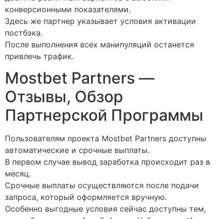
конверсионными показателями.
Здесь же партнер указывает условия активации
постбэка.
После выполнения всех манипуляций останется
привлечь трафик.
Mostbet Partners —
Отзывы, Обзор
Партнерской Программы
Пользователям проекта Mostbet Partners доступны
автоматические и срочные выплаты.
В первом случае вывод заработка происходит раз в
месяц.
Срочные выплаты осуществляются после подачи
запроса, который оформляется вручную.
Особенно выгодные условия сейчас доступны тем,