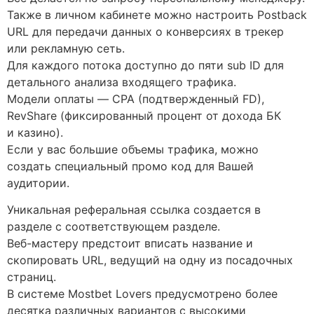
Также в личном кабинете можно настроить Postback
URL для передачи данных о конверсиях в трекер
или рекламную сеть.
Для каждого потока доступно до пяти sub ID для
детального анализа входящего трафика.
Модели оплаты — CPA (подтвержденный FD),
RevShare (фиксированный процент от дохода БК
и казино).
Если у вас большие объемы трафика, можно
создать специальный промо код для Вашей
аудитории.
Уникальная реферальная ссылка создается в
разделе с соответствующем разделе.
Веб-мастеру предстоит вписать название и
скопировать URL, ведущий на одну из посадочных
страниц.
В системе Mostbet Lovers предусмотрено более
десятка различных вариантов с высокими