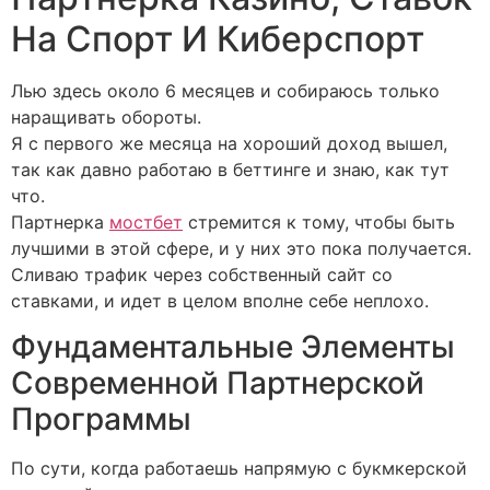
На Спорт И Киберспорт
Лью здесь около 6 месяцев и собираюсь только
наращивать обороты.
Я с первого же месяца на хороший доход вышел,
так как давно работаю в беттинге и знаю, как тут
что.
Партнерка
мостбет
стремится к тому, чтобы быть
лучшими в этой сфере, и у них это пока получается.
Сливаю трафик через собственный сайт со
ставками, и идет в целом вполне себе неплохо.
Фундаментальные Элементы
Современной Партнерской
Программы
По сути, когда работаешь напрямую с букмкерской