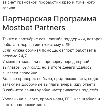
за счет грамотной проработки крео и точечного
залива.
Партнерская Программа
Mostbet Partners
Также в партнёрке есть служба поддержки, которая
работает через тикет-систему в ЛК.
Если нужна срочная помощь, саппорт работает в
режиме 24/7.
У меня отправляли на проверку перед первой
выплатой, был холд, но в итоге деньги удалось
вывести спокойно.
Больше проверок не было, продолжаю лить, подал
заявку на досрочные выплаты вчера, жду ответа.
В кабинете ленды удобно настраиваются под себя.
Уровень на высоте, промо норм, ГЕО масштабное и
постоянно расширяется.