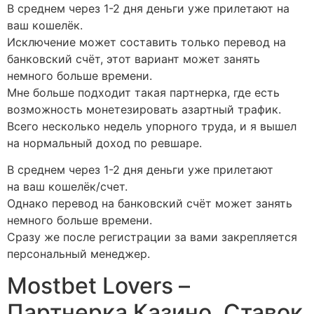
В среднем через 1-2 дня деньги уже прилетают на
ваш кошелёк.
Исключение может составить только перевод на
банковский счёт, этот вариант может занять
немного больше времени.
Мне больше подходит такая партнерка, где есть
возможность монетезировать азартный трафик.
Всего несколько недель упорного труда, и я вышел
на нормальный доход по ревшаре.
В среднем через 1-2 дня деньги уже прилетают
на ваш кошелёк/счет.
Однако перевод на банковский счёт может занять
немного больше времени.
Сразу же после регистрации за вами закрепляется
персональный менеджер.
Mostbet Lovers –
Партнерка Казино, Ставок