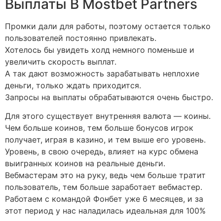
Выплаты В Mostbet Partners
Промки дали для работы, поэтому остается только
пользователей постоянно привлекать.
Хотелось бы увидеть холд немного поменьше и
увеличить скорость выплат.
А так дают возможность зарабатывать неплохие
деньги, только ждать приходится.
Запросы на выплаты обрабатываются очень быстро.
Для этого существует внутренняя валюта — коины.
Чем больше коинов, тем больше бонусов игрок
получает, играя в казино, и тем выше его уровень.
Уровень, в свою очередь, влияет на курс обмена
выигранных коинов на реальные деньги.
Вебмастерам это на руку, ведь чем больше тратит
пользователь, тем больше заработает вебмастер.
Работаем с командой Фонбет уже 6 месяцев, и за
этот период у нас наладилась идеальная для 100%