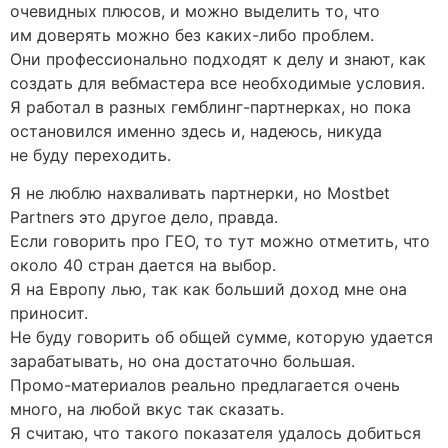
очевидных плюсов, и можно выделить то, что
им доверять можно без каких-либо проблем.
Они профессионально подходят к делу и знают, как
создать для вебмастера все необходимые условия.
Я работал в разных гемблинг-партнерках, но пока
остановился именно здесь и, надеюсь, никуда
не буду переходить.
Я не люблю нахваливать партнерки, но Mostbet
Partners это другое дело, правда.
Если говорить про ГЕО, то тут можно отметить, что
около 40 стран дается на выбор.
Я на Европу лью, так как больший доход мне она
приносит.
Не буду говорить об общей сумме, которую удается
зарабатывать, но она достаточно большая.
Промо-материалов реально предлагается очень
много, на любой вкус так сказать.
Я считаю, что такого показателя удалось добиться