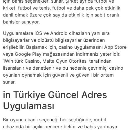
için bahis seçenekleri sunar. Şirket ayrıca futbol ve
kriket, futbol ve tenis, futbol ve daha pek çok etkinlik
dahil olmak üzere çok sayıda etkinlik için sabit oranlı
bahisler sunuyor.
Uygulamalara iOS ve Android cihazların yanı sıra
bilgisayarlar ve dizüstü bilgisayarlar üzerinden
erişilebilir. Başlamak için, casino uygulamasını App Store
veya Google Play mağazasından indirmeniz yeterlidir.
1Win türk Casino, Malta Oyun Otoritesi tarafından
lisanslanır ve denetlenir ve bu nedenle çevrimiçi casino
oyunları oynamak için güvenli ve güvenli bir ortam
sunar.
in Türkiye Güncel Adres
Uygulaması
Bir oyuncu canlı seçeneği her seçtiğinde, mobil
cihazında bir açılır pencere belirir ve bahis yapmaya