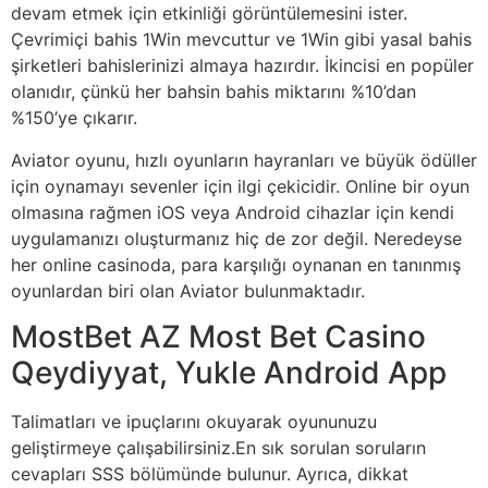
devam etmek için etkinliği görüntülemesini ister.
Çevrimiçi bahis 1Win mevcuttur ve 1Win gibi yasal bahis
şirketleri bahislerinizi almaya hazırdır. İkincisi en popüler
olanıdır, çünkü her bahsin bahis miktarını %10’dan
%150’ye çıkarır.
Aviator oyunu, hızlı oyunların hayranları ve büyük ödüller
için oynamayı sevenler için ilgi çekicidir. Online bir oyun
olmasına rağmen iOS veya Android cihazlar için kendi
uygulamanızı oluşturmanız hiç de zor değil. Neredeyse
her online casinoda, para karşılığı oynanan en tanınmış
oyunlardan biri olan Aviator bulunmaktadır.
MostBet AZ Most Bet Casino
Qeydiyyat, Yukle Android App
Talimatları ve ipuçlarını okuyarak oyununuzu
geliştirmeye çalışabilirsiniz.En sık sorulan soruların
cevapları SSS bölümünde bulunur. Ayrıca, dikkat