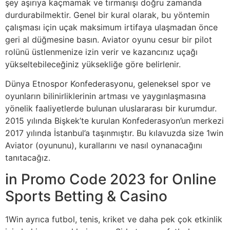
şey aşırıya kaçmamak ve tırmanışı doğru zamanda
durdurabilmektir. Genel bir kural olarak, bu yöntemin
çalışması için uçak maksimum irtifaya ulaşmadan önce
geri al düğmesine basın. Aviator oyunu cesur bir pilot
rolünü üstlenmenize izin verir ve kazancınız uçağı
yükseltebileceğiniz yüksekliğe göre belirlenir.
Dünya Etnospor Konfederasyonu, geleneksel spor ve
oyunların bilinirliklerinin artması ve yaygınlaşmasına
yönelik faaliyetlerde bulunan uluslararası bir kurumdur.
2015 yılında Bişkek’te kurulan Konfederasyon’un merkezi
2017 yılında İstanbul’a taşınmıştır. Bu kılavuzda size 1win
Aviator (oyununu), kurallarını ve nasıl oynanacağını
tanıtacağız.
in Promo Code 2023 for Online
Sports Betting & Casino
1Win ayrıca futbol, ​​tenis, kriket ve daha pek çok etkinlik