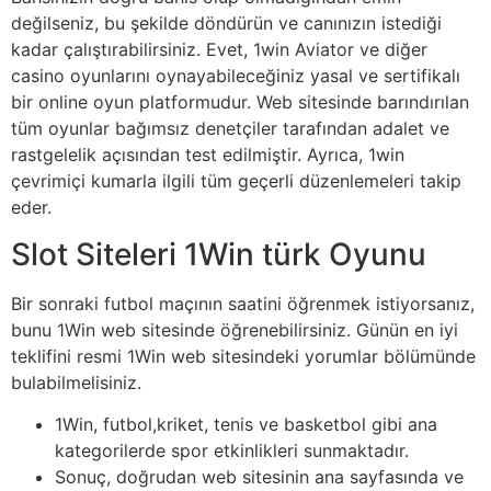
değilseniz, bu şekilde döndürün ve canınızın istediği
kadar çalıştırabilirsiniz. Evet, 1win Aviator ve diğer
casino oyunlarını oynayabileceğiniz yasal ve sertifikalı
bir online oyun platformudur. Web sitesinde barındırılan
tüm oyunlar bağımsız denetçiler tarafından adalet ve
rastgelelik açısından test edilmiştir. Ayrıca, 1win
çevrimiçi kumarla ilgili tüm geçerli düzenlemeleri takip
eder.
Slot Siteleri 1Win türk Oyunu
Bir sonraki futbol maçının saatini öğrenmek istiyorsanız,
bunu 1Win web sitesinde öğrenebilirsiniz. Günün en iyi
teklifini resmi 1Win web sitesindeki yorumlar bölümünde
bulabilmelisiniz.
1Win, futbol,kriket, tenis ve basketbol gibi ana
kategorilerde spor etkinlikleri sunmaktadır.
Sonuç, doğrudan web sitesinin ana sayfasında ve