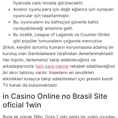
fiyatında canlı modda görünecektir.
Aviator oyunu para için değil eğlence için oynayan
oyuncular için tasarlanmıştır.
Bu, oyuncuların bu bahisçiye güvenle bahis
oynayabileceği anlamına gelir.
Bu özellik, League of Legends ve Counter-Strike
gibi popüler turnuvaların çoğunda mevcuttur.
Şirket, kendini sorumlu kumarın korunmasına adamış bir
kuruluş olan GambleAware tarafından denetlenmektedir.
Her kişinin, ilerlemenizi takip edebileceğiniz ve
arkadaşlarınızla
1win para çekme
rekabet edebileceğiniz
bir skor tablosu vardır. İnsanların en sevdikleri
etkinlikleri kolayca takip edebilmeleri için şirketin kendi
TV kanalı da bulunmaktadır.
in Casino Online no Brasil Site
oficial 1win
Buna ek olarak 1Win, Dota 2 gibi geniş bir video oyunları