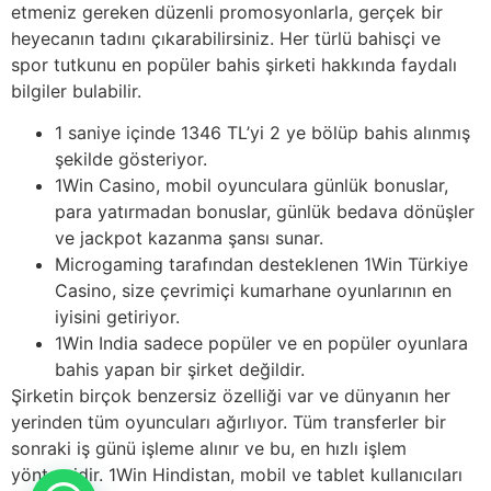
etmeniz gereken düzenli promosyonlarla, gerçek bir
heyecanın tadını çıkarabilirsiniz. Her türlü bahisçi ve
spor tutkunu en popüler bahis şirketi hakkında faydalı
bilgiler bulabilir.
1 saniye içinde 1346 TL’yi 2 ye bölüp bahis alınmış
şekilde gösteriyor.
1Win Casino, mobil oyunculara günlük bonuslar,
para yatırmadan bonuslar, günlük bedava dönüşler
ve jackpot kazanma şansı sunar.
Microgaming tarafından desteklenen 1Win Türkiye
Casino, size çevrimiçi kumarhane oyunlarının en
iyisini getiriyor.
1Win India sadece popüler ve en popüler oyunlara
bahis yapan bir şirket değildir.
Şirketin birçok benzersiz özelliği var ve dünyanın her
yerinden tüm oyuncuları ağırlıyor. Tüm transferler bir
sonraki iş günü işleme alınır ve bu, en hızlı işlem
yöntemidir. 1Win Hindistan, mobil ve tablet kullanıcıları