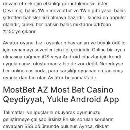
devam etmek için etkinliği görüntülemesini ister.
Çevrimiçi bahis 1Win mevcuttur ve 1Win gibi yasal bahis
şirketleri bahislerinizi almaya hazırdır. İkincisi en popüler
olanıdır, çünkü her bahsin bahis miktarını %10’dan
%150’ye çıkarır.
Aviator oyunu, hızlı oyunların hayranları ve büyük ödüller
için oynamayı sevenler için ilgi çekicidir. Online bir oyun
olmasına rağmen iOS veya Android cihazlar için kendi
uygulamanızı oluşturmanız hiç de zor değil. Neredeyse
her online casinoda, para karşılığı oynanan en tanınmış
oyunlardan biri olan Aviator bulunmaktadır.
MostBet AZ Most Bet Casino
Qeydiyyat, Yukle Android App
Talimatları ve ipuçlarını okuyarak oyununuzu
geliştirmeye çalışabilirsiniz.En sık sorulan soruların
cevapları SSS bölümünde bulunur. Ayrıca, dikkat