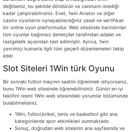
değilseniz, bu şekilde döndürün ve canınızın istediği
kadar çalıştırabilirsiniz. Evet, 1win Aviator ve diğer
casino oyunlarını oynayabileceğiniz yasal ve sertifikalı
bir online oyun platformudur. Web sitesinde barındırılan
tüm oyunlar bağımsız denetçiler tarafından adalet ve
rastgelelik açısından test edilmiştir. Ayrıca, 1win
çevrimiçi kumarla ilgili tüm geçerli düzenlemeleri takip
eder.
Slot Siteleri 1Win türk Oyunu
Bir sonraki futbol maçının saatini öğrenmek istiyorsanız,
bunu 1Win web sitesinde öğrenebilirsiniz. Günün en iyi
teklifini resmi 1Win web sitesindeki yorumlar bölümünde
bulabilmelisiniz.
1Win, futbol,kriket, tenis ve basketbol gibi ana
kategorilerde spor etkinlikleri sunmaktadır.
Sonuç, doğrudan web sitesinin ana sayfasında ve