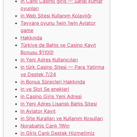
in Canlı Casıno gırış — Sanal kumar
oyunları
in Web Sitesi Kullanım Kolaylığı
Təyyarə oyunu 1win 1win Aviator
game
Hakkında
Türkiye de Bahis ve Casino Kayıt
Bonusu $1100!
in Yeni Adres Kullanıcıları
in türk Casino Sitesi — Para Yatirma
ve Destek 7/24
in Bonus Süreçleri Hakkında
in ve Slot Se enekleri
in Casino Giriş Yeni Adresi
in Yeni Adres Lisanslı Bahis Sitesi
in Aviator Kayıt
in Site Kuralları ve Kullanım Koşulları
Norabahis Canlı 1Win
in Gİriş Canlı Destek Hizmetimiz