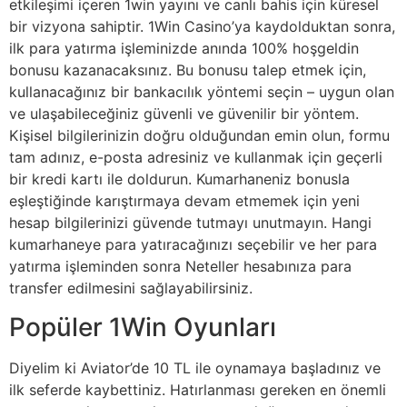
etkileşimi içeren 1win yayını ve canlı bahis için küresel
bir vizyona sahiptir. 1Win Casino’ya kaydolduktan sonra,
ilk para yatırma işleminizde anında 100% hoşgeldin
bonusu kazanacaksınız. Bu bonusu talep etmek için,
kullanacağınız bir bankacılık yöntemi seçin – uygun olan
ve ulaşabileceğiniz güvenli ve güvenilir bir yöntem.
Kişisel bilgilerinizin doğru olduğundan emin olun, formu
tam adınız, e-posta adresiniz ve kullanmak için geçerli
bir kredi kartı ile doldurun. Kumarhaneniz bonusla
eşleştiğinde karıştırmaya devam etmemek için yeni
hesap bilgilerinizi güvende tutmayı unutmayın. Hangi
kumarhaneye para yatıracağınızı seçebilir ve her para
yatırma işleminden sonra Neteller hesabınıza para
transfer edilmesini sağlayabilirsiniz.
Popüler 1Win Oyunları
Diyelim ki Aviator’de 10 TL ile oynamaya başladınız ve
ilk seferde kaybettiniz. Hatırlanması gereken en önemli