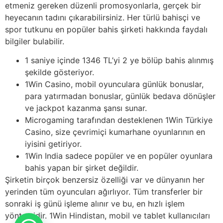
etmeniz gereken düzenli promosyonlarla, gerçek bir
heyecanın tadını çıkarabilirsiniz. Her türlü bahisçi ve
spor tutkunu en popüler bahis şirketi hakkında faydalı
bilgiler bulabilir.
1 saniye içinde 1346 TL’yi 2 ye bölüp bahis alınmış
şekilde gösteriyor.
1Win Casino, mobil oyunculara günlük bonuslar,
para yatırmadan bonuslar, günlük bedava dönüşler
ve jackpot kazanma şansı sunar.
Microgaming tarafından desteklenen 1Win Türkiye
Casino, size çevrimiçi kumarhane oyunlarının en
iyisini getiriyor.
1Win India sadece popüler ve en popüler oyunlara
bahis yapan bir şirket değildir.
Şirketin birçok benzersiz özelliği var ve dünyanın her
yerinden tüm oyuncuları ağırlıyor. Tüm transferler bir
sonraki iş günü işleme alınır ve bu, en hızlı işlem
yöntemidir. 1Win Hindistan, mobil ve tablet kullanıcıları