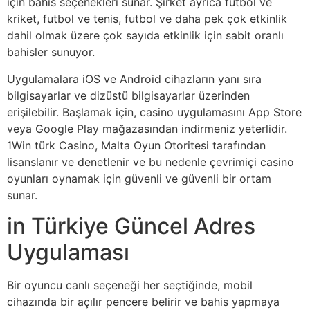
için bahis seçenekleri sunar. Şirket ayrıca futbol ve
kriket, futbol ve tenis, futbol ve daha pek çok etkinlik
dahil olmak üzere çok sayıda etkinlik için sabit oranlı
bahisler sunuyor.
Uygulamalara iOS ve Android cihazların yanı sıra
bilgisayarlar ve dizüstü bilgisayarlar üzerinden
erişilebilir. Başlamak için, casino uygulamasını App Store
veya Google Play mağazasından indirmeniz yeterlidir.
1Win türk Casino, Malta Oyun Otoritesi tarafından
lisanslanır ve denetlenir ve bu nedenle çevrimiçi casino
oyunları oynamak için güvenli ve güvenli bir ortam
sunar.
in Türkiye Güncel Adres
Uygulaması
Bir oyuncu canlı seçeneği her seçtiğinde, mobil
cihazında bir açılır pencere belirir ve bahis yapmaya