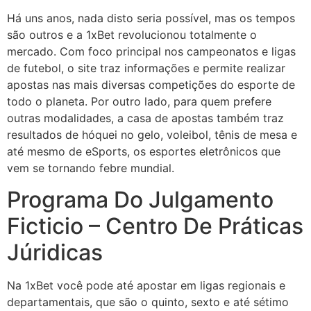
Há uns anos, nada disto seria possível, mas os tempos
são outros e a 1xBet revolucionou totalmente o
mercado. Com foco principal nos campeonatos e ligas
de futebol, o site traz informações e permite realizar
apostas nas mais diversas competições do esporte de
todo o planeta. Por outro lado, para quem prefere
outras modalidades, a casa de apostas também traz
resultados de hóquei no gelo, voleibol, tênis de mesa e
até mesmo de eSports, os esportes eletrônicos que
vem se tornando febre mundial.
Programa Do Julgamento
Ficticio – Centro De Práticas
Júridicas
Na 1xBet você pode até apostar em ligas regionais e
departamentais, que são o quinto, sexto e até sétimo