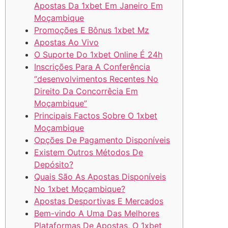
Apostas Da 1xbet Em Janeiro Em
Moçambique
Promoções E Bônus 1xbet Mz
Apostas Ao Vivo
O Suporte Do 1xbet Online É 24h
Inscrições Para A Conferência
“desenvolvimentos Recentes No
Direito Da Concorrêcia Em
Moçambique”
Principais Factos Sobre O 1xbet
Moçambique
Opções De Pagamento Disponíveis
Existem Outros Métodos De
Depósito?
Quais São As Apostas Disponíveis
No 1xbet Moçambique?
Apostas Desportivas E Mercados
Bem-vindo A Uma Das Melhores
Plataformas De Apostas, O 1xbet