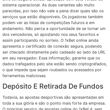
sistema operacional. As duas variantes são muito
parecidas, por isso não vale a pena dizer quais são os
serviços que estão disponíveis. Os jogadores também
podem ver as listas de competições futuros e em
andamento. Não perca a oportunidade de se tornar um
dos vencedores, só apostando nos seus favoritos e
assim participando no sorteio. O 1xBet online ainda
apresenta o certificado de conexão segura, podendo
ser checado diretamente pelo cadeado ao lado da URL
em seu navegador. Essa informação, garante que os
dados trafegados pelo site estão sendo criptografados,
o que impede que sejam roubados ou acessados por
ferramentas maliciosas.
Depósito E Retirada De Fundos
Todavia, as apostas desportivas são apresentadas em
toda a sua glória e são o ponto mais forte da empresa.
O principal serviço de apostas online do 1xBet é, sem