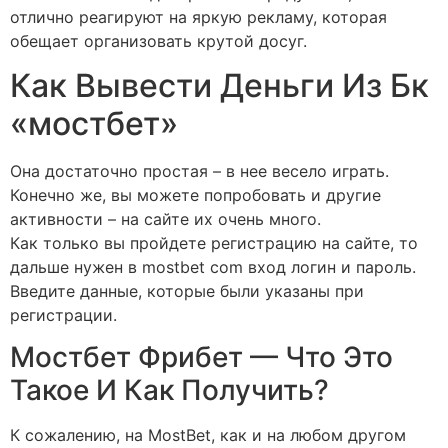
отлично реагируют на яркую рекламу, которая
обещает организовать крутой досуг.
Как Вывести Деньги Из Бк
«мостбет»
Она достаточно простая – в нее весело играть.
Конечно же, вы можете попробовать и другие
активности – на сайте их очень много.
Как только вы пройдете регистрацию на сайте, то
дальше нужен в mostbet com вход логин и пароль.
Введите данные, которые были указаны при
регистрации.
Мостбет Фрибет — Что Это
Такое И Как Получить?
К сожалению, на MostBet, как и на любом другом