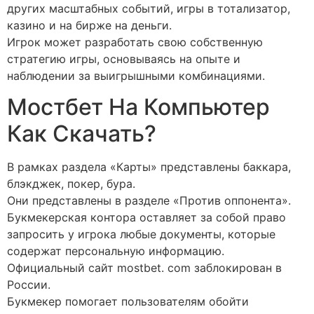
других масштабных событий, игры в тотализатор,
казино и на бирже на деньги.
Игрок может разработать свою собственную
стратегию игры, основываясь на опыте и
наблюдении за выигрышными комбинациями.
Мостбет На Компьютер
Как Скачать?
В рамках раздела «Карты» представлены баккара,
блэкджек, покер, бура.
Они представлены в разделе «Против оппонента».
Букмекерская контора оставляет за собой право
запросить у игрока любые документы, которые
содержат персональную информацию.
Официальный сайт mostbet. com заблокирован в
России.
Букмекер помогает пользователям обойти