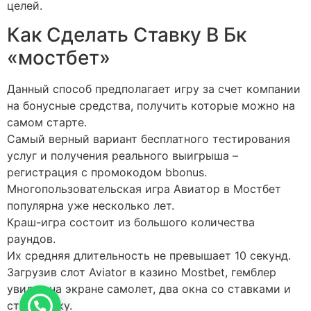
целей.
Как Сделать Ставку В Бк
«мостбет»
Данный способ предполагает игру за счет компании
на бонусные средства, получить которые можно на
самом старте.
Самый верный вариант бесплатного тестирования
услуг и получения реального выигрыша –
регистрация с промокодом bbonus.
Многопользовательская игра Авиатор в Мостбет
популярна уже несколько лет.
Краш-игра состоит из большого количества
раундов.
Их средняя длительность не превышает 10 секунд.
Загрузив слот Aviator в казино Mostbet, гемблер
увидит на экране самолет, два окна со ставками и
статистику.