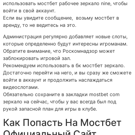
использовать мостбет рабочее зеркало nine, чтобы
войти в свой аккаунт.
Если вы увидите сообщение, возьму мостбет в
аренду, то не ведитесь на это.
Администрация регулярно добавляет новые слоты,
которые определенно будут интересны игроманам.
Обратите внимание, что Роскомнадзор может
заблокировать игровой зал.
Рекомендуем использовать в бк мостбет зеркало.
Достаточно перейти на него, и вы сразу же сможете
войти в аккаунт и продолжить наслаждаться
видеослотами.
Обязательно сохраните в закладки mostbet com
зеркало на сейчас, чтобы у вас всегда был под
рукой запасной план для игры в клубе.
Как Попасть На Мостбет
Официальный Сайт