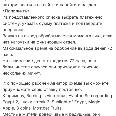
авторизоваться на сайте и перейти в раздел
«Пополнить».
Из представленного списка выбрать платежную
систему, указать сумму платежа и подтвердить
операцию.
Заявка на вывод обрабатывается моментально, если
нет нагрузки на финансовый отдел.
Максимальное время на одобрение вывода денег 72
часа.
На зачисление денег отводится 72 часа, но в
большинстве случаев они приходят в течение
нескольких минут.
И с помощью рабочей Авиатор схемы вы сможете
приумножать свою ставку постоянно.
К примеру, Burning is victorious, Aviator, Sun regarding
Egypt 2, Lucky streak 3, Sunlight of Egypt, Magic
Apple, 3 coins, Mostbet Fruits.
Местные жители доверчивые и радушные, они