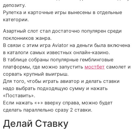
депозиту.
Рулетка и карточные игры вынесены в отдельные
категории.
Азартный слот стал достаточно популярен среди
поклонников жанра.
В связи с этим игра Aviator на деньги была включена
в каталоги самых известных онлайн-казино.
В таблице собраны популярные гемблинговые
платформы, где можно запустить
мостбет
самолет и
сорвать крупный выигрыш.
Для того, чтобы играть авиатор и делать ставки
надо выбрать подходящую сумму и нажать
«Поставить».
Если нажать «+» вверху справа, можно будет
сделать параллельно сразу 2 ставки.
Делай Ставку